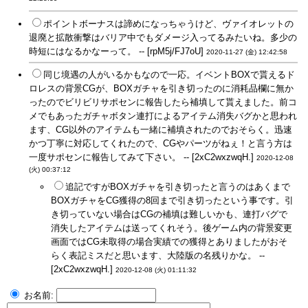
ポイントボーナスは諦めになっちゃうけど、ヴァイオレットの
退廃と拡散衝撃はバリア中でもダメージ入ってるみたいね。多少の
時短にはなるかなーって。 -- [rpM5j/FJ7oU]
2020-11-27 (金) 12:42:58
同じ境遇の人がいるかもなので一応。イベントBOXで貰えるド
ロレスの背景CGが、BOXガチャを引き切ったのに消耗品欄に無か
ったのでビリビリサポセンに報告したら補填して貰えました。前コ
メでもあったガチャボタン連打によるアイテム消失バグかと思われ
ます、CG以外のアイテムも一緒に補填されたのでおそらく。迅速
かつ丁寧に対応してくれたので、CGやパーツがねぇ！と言う方は
一度サポセンに報告してみて下さい。 -- [2xC2wxzwqH.]
2020-12-08
(火) 00:37:12
追記ですがBOXガチャを引き切ったと言うのはあくまで
BOXガチャをCG獲得の8回まで引き切ったという事です。引
き切っていない場合はCGの補填は難しいかも、連打バグで
消失したアイテムは送ってくれそう。後ゲーム内の背景変更
画面ではCG未取得の場合実績での獲得とありましたがおそ
らく表記ミスだと思います、大陸版の名残りかな。 --
[2xC2wxzwqH.]
2020-12-08 (火) 01:11:32
お名前: