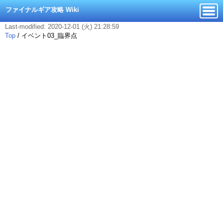
ファイナルギア攻略 Wiki
Last-modified: 2020-12-01 (火) 21:28:59
Top
/
イベント03_臨界点