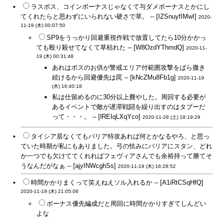
ラスボス、コインボーナスじゃなくて与ダメボーナスとかにし
てくれたらと思わずにいられない硬さで草。 -- [IZSnuyfIMwI]
2020-
11-19 (木) 00:07:50
SP9をうっかり回避重視作戦で放置してたら10分かかっ
ても殴り殺せてなくて草枯れた -- [W8OzdYThmdQ]
2020-11-
19 (木) 00:31:48
あれはボスのお供が警戒エリア付範囲攻撃をばら撒き
続けるから回避優先は罠 -- [kNcZMu8Fb1g]
2020-11-19
(木) 16:40:18
私は仕留めるのに30分以上費やした。周回する必要が
あるイベントで敵が遅滞戦闘を繰り出すのはタブーだ
って・・・。 -- [lREIqLXqYco]
2020-11-28 (土) 18:19:29
タイシア居なくてもバリア特攻あれば何とかなるやろ、と思っ
ていた時期が私にもありました。弓の怯みにバリアにスタン、どれ
か一つでも欠けててくれればフェヴィアさんでも余裕持って勝てそ
うなんだがなぁ -- [ajyINWcghSs]
2020-11-19 (木) 16:28:52
時間かかりまくって笑えねえソル入れるか -- [A1iRtCSqHfQ]
2020-11-19 (木) 21:05:06
ボーナス優先編成だと周回に時間かかりすぎてしんどい
よな