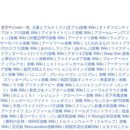
運営中のwiki一覧:
文豪とアルケミスト(文アル)攻略 Wiki
|
オトギフロンティ
ア(オトフロ)攻略 Wiki
|
アイオライトリンク攻略 Wiki
|
アズールレーン(アズ
レン)攻略 Wiki
|
対魔忍RPG攻略 Wiki
|
アークナイツ攻略 Wiki
|
ラングリッ
サーモバイル攻略 Wiki
|
アートワール攻略 Wiki
|
うたわれるもの ロストフラ
グ(ロスフラ)攻略 Wiki
|
あやかしランブル！(あやらぶ)攻略 Wiki
|
ツイステッ
ドワンダーランド(ツイステ)攻略 Wiki
|
デタリキZ攻略 Wiki
|
Deep One 虚無
と夢幻のフラグメント攻略Wiki
|
ファイナルギア攻略 Wiki
|
ブルーアーカイ
ブ（ブルアカ）攻略 Wiki
|
ミストトレインガールズ攻略 Wiki
|
アーテリーギ
ア攻略 Wiki
|
超昂大戦エスカレーションヒロインズ攻略 Wiki
|
ミナシゴノシ
ゴト攻略 Wiki
|
パニシング：グレイレイヴン（パニグレ）攻略 Wiki
|
エデン
ズリッターグレンツェ攻略 Wiki
|
戦国†恋姫オンライン～奥宴新史～攻略
Wiki
|
ウマ娘 プリティダービー 攻略 Wiki
|
エンジェリックリンク（エンク
リ）攻略 Wiki
|
救世少女メシアガール攻略 Wiki
|
ニューラルクラウド攻略
Wiki
|
れじぇくろ！ ～レジェンド・クローバー～攻略 Wiki
|
天下布魔攻略
Wiki
|
シュガーコンフリクト（シュガコン）攻略 Wiki
|
モンスター娘TD攻略
Wiki
|
天啓パラドクス(テンパラ)攻略 Wiki
|
クリムゾン妖魔大戦攻略 Wiki
|
アークナイツ エンドフィールド攻略 Wiki
|
ドールズフロントライン2：追放
攻略 Wiki
|
逆コーラップス：パン屋作戦攻略 Wiki
|
V Rising日本語攻略 Wiki
|
勝利の女神：NIKKE攻略 Wiki
|
ドルフィンウェーブ（ドルウェブ）攻略
Wiki
|
宝石姫 Reincarnation攻略Wiki
|
戦国百花伝攻略Wiki
|
エタクロニクル