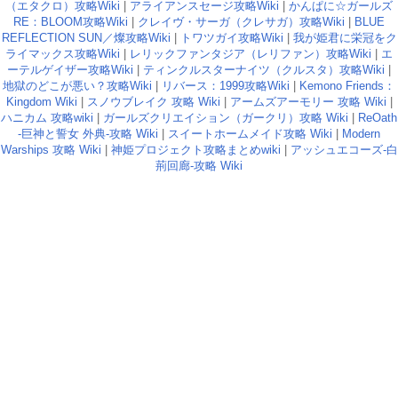
（エタクロ）攻略Wiki
|
アライアンスセージ攻略Wiki
|
かんぱに☆ガールズ
RE：BLOOM攻略Wiki
|
クレイヴ・サーガ（クレサガ）攻略Wiki
|
BLUE
REFLECTION SUN／燦攻略Wiki
|
トワツガイ攻略Wiki
|
我が姫君に栄冠をク
ライマックス攻略Wiki
|
レリックファンタジア（レリファン）攻略Wiki
|
エ
ーテルゲイザー攻略Wiki
|
ティンクルスターナイツ（クルスタ）攻略Wiki
|
地獄のどこが悪い？攻略Wiki
|
リバース：1999攻略Wiki
|
Kemono Friends：
Kingdom Wiki
|
スノウブレイク 攻略 Wiki
|
アームズアーモリー 攻略 Wiki
|
ハニカム 攻略wiki
|
ガールズクリエイション（ガークリ）攻略 Wiki
|
ReOath
-巨神と誓女 外典-攻略 Wiki
|
スイートホームメイド攻略 Wiki
|
Modern
Warships 攻略 Wiki
|
神姫プロジェクト攻略まとめwiki
|
アッシュエコーズ-白
荊回廊-攻略 Wiki