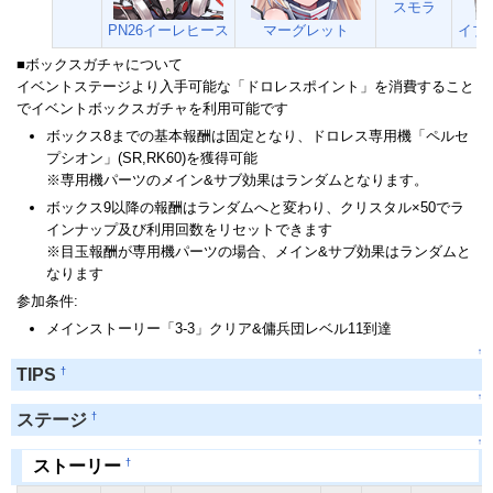
スモラ
PN26イーレヒース
マーグレット
イブ
■ボックスガチャについて
イベントステージより入手可能な「ドロレスポイント」を消費すること
でイベントボックスガチャを利用可能です
ボックス8までの基本報酬は固定となり、ドロレス専用機「ペルセ
プシオン」(SR,RK60)を獲得可能
※専用機パーツのメイン&サブ効果はランダムとなります。
ボックス9以降の報酬はランダムへと変わり、クリスタル×50でラ
インナップ及び利用回数をリセットできます
※目玉報酬が専用機パーツの場合、メイン&サブ効果はランダムと
なります
参加条件:
メインストーリー「3-3」クリア&傭兵団レベル11到達
↑
†
TIPS
↑
†
ステージ
↑
†
ストーリー