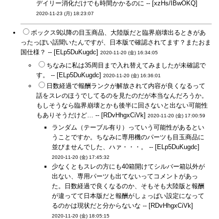
デイリー消化だけでも時間かかるのに -- [xzHs/IBwOKQ]
2020-11-23 (月) 18:23:07
ボックス9以降の目玉商品、大陸版だと臨界崩壊出るときがあ
ったっぽい話聞いたんですが、日本版で確認されてます？またおま
国仕様？ -- [ELp5DuKugdc]
2020-11-20 (金) 16:34:05
ちなみに私は35周目まで入れ替えてみましたが未確認で
す。 -- [ELp5DuKugdc]
2020-11-20 (金) 16:36:01
日数経過で報酬ランクが解放されて内容が良くなるって
話をスレのほうでしてるのを見たのだが本当なんだろうか。
もしそうなら臨界崩壊とかも後半に回さないと出ない可能性
もありそうだけど… -- [RDvHhgxCiVk]
2020-11-20 (金) 17:00:59
ランダム（テーブル有り）っていう可能性があるとい
うことですか。ちなみに専用機のパーツも目玉商品に
並びませんでした、ハァ・・・。 -- [ELp5DuKugdc]
2020-11-20 (金) 17:45:32
少なくともスレの方にも40箱開けてシルバー箱以外が
出ない、専用パーツも出てないってコメントがあっ
た。日数経過で良くなるのか、そもそも大陸版と報酬
が違ってて日本版だと報酬がしょっぱい設定になって
るのかは現状だと分からないな -- [RDvHhgxCiVk]
2020-11-20 (金) 18:05:15