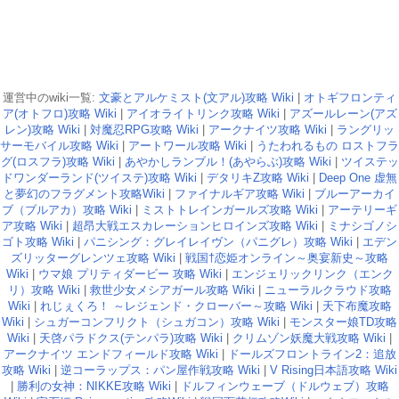
運営中のwiki一覧:
文豪とアルケミスト(文アル)攻略 Wiki
|
オトギフロンティ
ア(オトフロ)攻略 Wiki
|
アイオライトリンク攻略 Wiki
|
アズールレーン(アズ
レン)攻略 Wiki
|
対魔忍RPG攻略 Wiki
|
アークナイツ攻略 Wiki
|
ラングリッ
サーモバイル攻略 Wiki
|
アートワール攻略 Wiki
|
うたわれるもの ロストフラ
グ(ロスフラ)攻略 Wiki
|
あやかしランブル！(あやらぶ)攻略 Wiki
|
ツイステッ
ドワンダーランド(ツイステ)攻略 Wiki
|
デタリキZ攻略 Wiki
|
Deep One 虚無
と夢幻のフラグメント攻略Wiki
|
ファイナルギア攻略 Wiki
|
ブルーアーカイ
ブ（ブルアカ）攻略 Wiki
|
ミストトレインガールズ攻略 Wiki
|
アーテリーギ
ア攻略 Wiki
|
超昂大戦エスカレーションヒロインズ攻略 Wiki
|
ミナシゴノシ
ゴト攻略 Wiki
|
パニシング：グレイレイヴン（パニグレ）攻略 Wiki
|
エデン
ズリッターグレンツェ攻略 Wiki
|
戦国†恋姫オンライン～奥宴新史～攻略
Wiki
|
ウマ娘 プリティダービー 攻略 Wiki
|
エンジェリックリンク（エンク
リ）攻略 Wiki
|
救世少女メシアガール攻略 Wiki
|
ニューラルクラウド攻略
Wiki
|
れじぇくろ！ ～レジェンド・クローバー～攻略 Wiki
|
天下布魔攻略
Wiki
|
シュガーコンフリクト（シュガコン）攻略 Wiki
|
モンスター娘TD攻略
Wiki
|
天啓パラドクス(テンパラ)攻略 Wiki
|
クリムゾン妖魔大戦攻略 Wiki
|
アークナイツ エンドフィールド攻略 Wiki
|
ドールズフロントライン2：追放
攻略 Wiki
|
逆コーラップス：パン屋作戦攻略 Wiki
|
V Rising日本語攻略 Wiki
|
勝利の女神：NIKKE攻略 Wiki
|
ドルフィンウェーブ（ドルウェブ）攻略