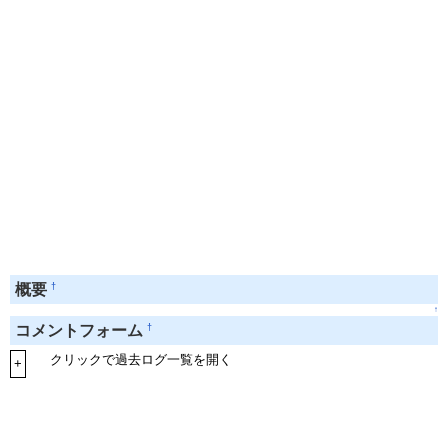
†
概要
↑
†
コメントフォーム
クリックで過去ログ一覧を開く
+