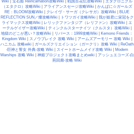
Wiki
|
宝石姫 Reincarnation攻略Wiki
|
戦国百花伝攻略Wiki
|
エタクロニクル
（エタクロ）攻略Wiki
|
アライアンスセージ攻略Wiki
|
かんぱに☆ガールズ
RE：BLOOM攻略Wiki
|
クレイヴ・サーガ（クレサガ）攻略Wiki
|
BLUE
REFLECTION SUN／燦攻略Wiki
|
トワツガイ攻略Wiki
|
我が姫君に栄冠をク
ライマックス攻略Wiki
|
レリックファンタジア（レリファン）攻略Wiki
|
エ
ーテルゲイザー攻略Wiki
|
ティンクルスターナイツ（クルスタ）攻略Wiki
|
地獄のどこが悪い？攻略Wiki
|
リバース：1999攻略Wiki
|
Kemono Friends：
Kingdom Wiki
|
スノウブレイク 攻略 Wiki
|
アームズアーモリー 攻略 Wiki
|
ハニカム 攻略wiki
|
ガールズクリエイション（ガークリ）攻略 Wiki
|
ReOath
-巨神と誓女 外典-攻略 Wiki
|
スイートホームメイド攻略 Wiki
|
Modern
Warships 攻略 Wiki
|
神姫プロジェクト攻略まとめwiki
|
アッシュエコーズ-白
荊回廊-攻略 Wiki