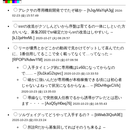
アレクサの専用機前開発ででたぞ確か -- [hJqyMaYqA3g]
2024-
02-23 (金) 15:57:49
ssrの改造がクソしんどいから序盤は育てるの一体にしといた方
がいいな、募集20回でsr確定だからsrの改造はしやすいし --
[kJJjeHnrMi.]
2020-10-27 (火) 08:26:57
リーが優秀とかどこかの動画で見かけてゲットして喜んでたの
に、1番信用してるここで全く載ってなくて…ってなった --
[RPOPVAdwvYM]
2020-10-23 (金) 07:06:56
入手タイミング的に専用機はLv60になってからなの
で…… -- [0u1kaG2spvc]
2020-10-23 (金) 13:33:53
確かに強いんだが専用機が本格稼働できる頃には初心者
じゃないよねって状況になるからなぁ… -- [RDvHhgxCiVk]
2020-10-23 (金) 13:35:03
導線なしで突然個人任務でるから誘導がアレだとは思い
ます・・・ -- [AoQ5yH0eq76]
2020-10-23 (金) 16:55:43
ソルヴェイグってどうやって入手するの？ -- [bWwb3IQoA9E]
2020-10-23 (金) 03:23:24
所詮Rだから募集回してればそのうち来るよ --