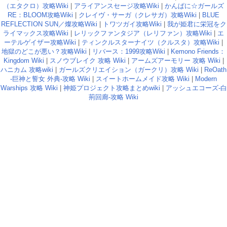
（エタクロ）攻略Wiki
|
アライアンスセージ攻略Wiki
|
かんぱに☆ガールズ
RE：BLOOM攻略Wiki
|
クレイヴ・サーガ（クレサガ）攻略Wiki
|
BLUE
REFLECTION SUN／燦攻略Wiki
|
トワツガイ攻略Wiki
|
我が姫君に栄冠をク
ライマックス攻略Wiki
|
レリックファンタジア（レリファン）攻略Wiki
|
エ
ーテルゲイザー攻略Wiki
|
ティンクルスターナイツ（クルスタ）攻略Wiki
|
地獄のどこが悪い？攻略Wiki
|
リバース：1999攻略Wiki
|
Kemono Friends：
Kingdom Wiki
|
スノウブレイク 攻略 Wiki
|
アームズアーモリー 攻略 Wiki
|
ハニカム 攻略wiki
|
ガールズクリエイション（ガークリ）攻略 Wiki
|
ReOath
-巨神と誓女 外典-攻略 Wiki
|
スイートホームメイド攻略 Wiki
|
Modern
Warships 攻略 Wiki
|
神姫プロジェクト攻略まとめwiki
|
アッシュエコーズ-白
荊回廊-攻略 Wiki