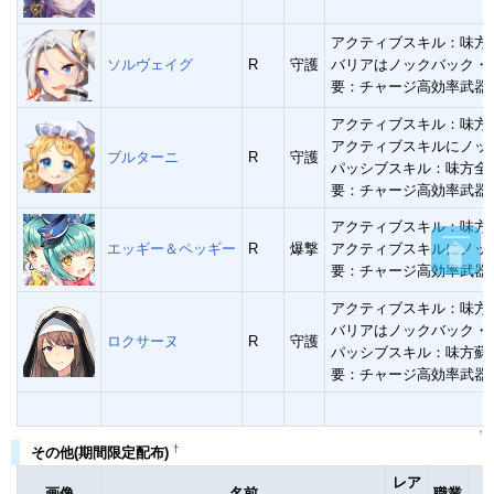
アクティブスキル：味方
ソルヴェイグ
R
守護
バリアはノックバック・
要：チャージ高効率武器
アクティブスキル：味方
アクティブスキルにノッ
ブルターニ
R
守護
パッシブスキル：味方全
要：チャージ高効率武器
アクティブスキル：味方
エッギー＆ペッギー
R
爆撃
アクティブスキルにノッ
要：チャージ高効率武器
アクティブスキル：味方
バリアはノックバック・
ロクサーヌ
R
守護
パッシブスキル：味方蘇
要：チャージ高効率武器
↑
†
その他(期間限定配布)
レア
画像
名前
職業