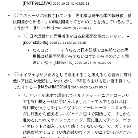
[PNTF9zL2JVA]
2020-10-23 (金) 03:51:13
このページに記載されている「専用機は紛争地帯の報酬箱、精
鋭開発から出る～」の精鋭開発ってどれのことを指しているんでし
ょうか？ -- [l.hIllekHlc]
2020-10-21 (水) 22:46:22
日本語版だと専用機体が出る精密開発室のことかと。 --
[noomd1tbr8o]
2020-10-21 (水) 23:45:38
なるほど・・・そうなると日本語版ではa-16などの専
用機は精密開発室からでないはずだから今のところ間
違いかな -- [l.hIllekHlc]
2020-10-23 (金) 01:09:00
オイフェはサブ要因として運用すること考えるなら普通に有能
低レアは星や覚醒もしやすいから、SR使うよりも使い勝手良くな
ったりする -- [HASwHMG9JpU]
2020-10-20 (火) 17:05:57
というか速攻で課金してベルナデットとニアとコーレリ
アを専用機と一緒に手に入れました！って人でもなければ、
専用機が入手しやすいイヴリン・イーレヒース・エスメラル
ダに序盤から使えるソルヴェイク辺りで開始して、そこから
進めるにつれてオイフェとエイダ、更に進んでアイタ、ヴァ
イオレットと加入していく感じじゃないかな。で、ガチャの
結果次第でシュミリや九条綾やヴィオラやニア辺りがどこか