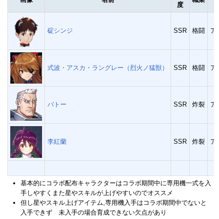
度
碇シンジ
SSR
格闘
ア
式波・アスカ・ラングレー（烈火ノ猛獣）
SSR
格闘
ア
バトー
SSR
炸裂
ア
李紅蘭
SSR
炸裂
ア
基本的にコラボ配布キャラクターはコラボ期間中に専用機一式を入
手しやすくまた星やスキルが上げやすいのでオススメ
但し星やスキル上げアイテム,専用機入手はコラボ期間中でないと
入手できず 未入手の場合育成できない欠点があり