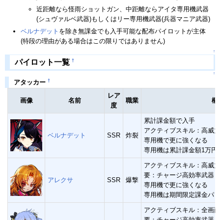
近距離なら怪雨ショットガン、中距離ならアイタ専用機武器
(シュヴァルベ武器)もしくはリー専用機武器(兵器マニア武器)
ベルナデット
を除き無課金でも入手可能な配布パイロットが主体
(特段の理由がある場合はこの限りではありません)
↑
†
パイロット一覧
↑
†
アタッカー
レア
画像
名前
職業
概
度
累計課金額で入手
アクティブスキル：高威
ベルナデット
SSR
炸裂
専用機で更に強くなる
専用機は累計課金額1万円
アクティブスキル：高威
要：チャージ高効率武器
アレクサ
SSR
爆撃
専用機で更に強くなる
専用機は期間限定課金パ
アクティブスキル：全画
要：チャージ高効率武器