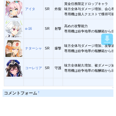
賞金任務限定ドロップキャラ
アイタ
SR
炸裂
味方全体与ダメージ増加、会心率
専用機は個人クエストで獲得可能
高めの攻撃能力
α-16
SR
射撃
専用機は紛争地帯の報酬箱から出
味方全体与ダメージ増加、攻撃速
ナターシャ
SR
爆撃
専用機は紛争地帯の報酬箱から出
味方全体耐久増加、被ダメージ減
コーレリア
SR
守護
専用機は紛争地帯の報酬箱から出
↑
†
コメントフォーム