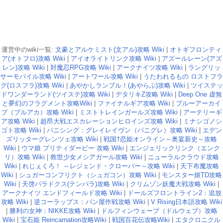
運営中のwiki一覧:
文豪とアルケミスト(文アル)攻略 Wiki
|
オトギフロンティ
ア(オトフロ)攻略 Wiki
|
アイオライトリンク攻略 Wiki
|
アズールレーン(アズ
レン)攻略 Wiki
|
対魔忍RPG攻略 Wiki
|
アークナイツ攻略 Wiki
|
ラングリッ
サーモバイル攻略 Wiki
|
アートワール攻略 Wiki
|
うたわれるもの ロストフラ
グ(ロスフラ)攻略 Wiki
|
あやかしランブル！(あやらぶ)攻略 Wiki
|
ツイステッ
ドワンダーランド(ツイステ)攻略 Wiki
|
デタリキZ攻略 Wiki
|
Deep One 虚無
と夢幻のフラグメント攻略Wiki
|
ファイナルギア攻略 Wiki
|
ブルーアーカイ
ブ（ブルアカ）攻略 Wiki
|
ミストトレインガールズ攻略 Wiki
|
アーテリーギ
ア攻略 Wiki
|
超昂大戦エスカレーションヒロインズ攻略 Wiki
|
ミナシゴノシ
ゴト攻略 Wiki
|
パニシング：グレイレイヴン（パニグレ）攻略 Wiki
|
エデン
ズリッターグレンツェ攻略 Wiki
|
戦国†恋姫オンライン～奥宴新史～攻略
Wiki
|
ウマ娘 プリティダービー 攻略 Wiki
|
エンジェリックリンク（エンク
リ）攻略 Wiki
|
救世少女メシアガール攻略 Wiki
|
ニューラルクラウド攻略
Wiki
|
れじぇくろ！ ～レジェンド・クローバー～攻略 Wiki
|
天下布魔攻略
Wiki
|
シュガーコンフリクト（シュガコン）攻略 Wiki
|
モンスター娘TD攻略
Wiki
|
天啓パラドクス(テンパラ)攻略 Wiki
|
クリムゾン妖魔大戦攻略 Wiki
|
アークナイツ エンドフィールド攻略 Wiki
|
ドールズフロントライン2：追放
攻略 Wiki
|
逆コーラップス：パン屋作戦攻略 Wiki
|
V Rising日本語攻略 Wiki
|
勝利の女神：NIKKE攻略 Wiki
|
ドルフィンウェーブ（ドルウェブ）攻略
Wiki
|
宝石姫 Reincarnation攻略Wiki
|
戦国百花伝攻略Wiki
|
エタクロニクル