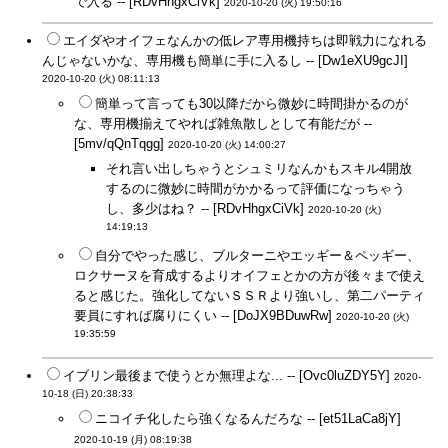
で入る -- [RDvHhgxCiVk]
2020-10-20 (火) 19:50:16
エイダやオイフェなんかの低レア専用機持ちは即戦力になれる
んじゃないかな、専用機も簡単に手に入るし -- [Dw1eXU9gcJI]
2020-10-20 (火) 08:11:13
簡単って言っても30以降だから微妙に時間掛かるのが
な、専用機揃えてやれば雑魚散しとして有能だが --
[5mv/qQnTqgg]
2020-10-20 (火) 14:00:27
それ言い出しちゃうとシュミリなんかもスキル4開放
するのに微妙に時間がかかるって評価になっちゃう
し、多少はね？ -- [RDvHhgxCiVk]
2020-10-20 (火)
14:19:13
自分でやった感じ、ブルターニやエッギー＆ペッギー、
ロクサーヌを育成するよりオイフェとかの方が後々まで使え
ると感じた。強化してないＳＳＲより強いし、第二パーティ
要員にすれば腐りにくい -- [DoJX9BDuwRw]
2020-10-20 (火)
19:35:59
イブリン最後まで使うとか無理よな... -- [Ovc0luZDY5Y]
2020-
10-18 (日) 20:38:33
ニコイチ化したら強くなるんだろな -- [et51LaCa8jY]
2020-10-19 (月) 08:19:38