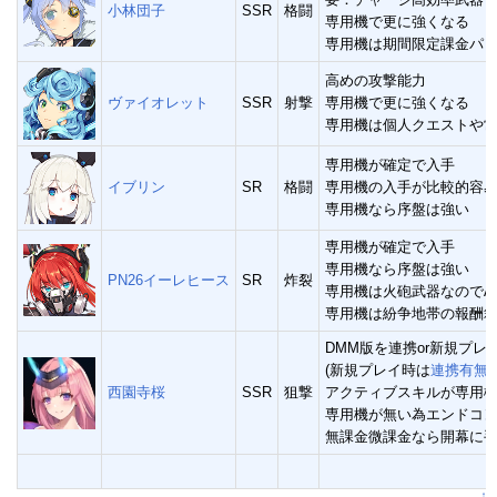
小林団子
SSR
格闘
専用機で更に強くなる
専用機は期間限定課金パ
高めの攻撃能力
ヴァイオレット
SSR
射撃
専用機で更に強くなる
専用機は個人クエストや
専用機が確定で入手
イブリン
SR
格闘
専用機の入手が比較的容
専用機なら序盤は強い
専用機が確定で入手
専用機なら序盤は強い
PN26イーレヒース
SR
炸裂
専用機は火砲武器なのでA
専用機は紛争地帯の報酬
DMM版を連携or新規プ
(新規プレイ時は
連携有無
西園寺桜
SSR
狙撃
アクティブスキルが専用
専用機が無い為エンドコ
無課金微課金なら開幕に
↑