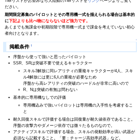
Tierリストがお望みなら大陸鯖のTierリストを
リンク
ページよりご覧く
ださい。
期間限定募集のパイロットとその専用機一式を揃えられる場合は基本的
に
下記よりも比べ物にならないほど強力です。
あくまでも無課金や初期段階で専用機一式まで課金を考えていない初心
者向けとなります。
↑
†
掲載条件
序盤から使って強いと思ったパイロット
SSR、SRは突破不要で使えるキャラクター
スキル3解放に同レアリティの重複キャラクターが4人、スキ
ル4解放には更に6人の重複が必要なため
序盤から高レアリティの突破のハードルが非常に高いので
R、Nは突破の有無は問わない
基本的に専用機なしでの評価
専用機込みで強いパイロットは専用機の入手性を考慮するこ
と
耐久回復スキルで評価する場合は回復量が耐久値依存であること。
序盤の攻撃力やダメージ依存では微々たるものなので。
アクティブスキルで評価する場合、スキルの発動効率が高い武器が
必須なら記載すること。「要：チャージ高効率武器」など。