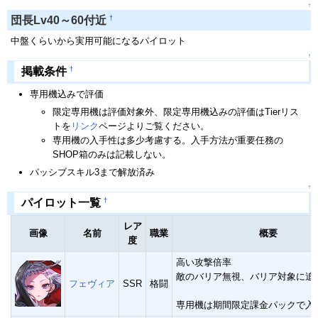
↑
†
団長Lv40～60付近
中盤くらいから実用可能になるパイロット
↑
†
掲載条件
専用機込みで評価
限定専用機は評価対象外、限定専用機込みの評価はTierリス
トを
リンク
ページよりご覧ください。
専用機の入手性は多少考慮する。入手方法が重要任務の
SHOP箱のみは記載しない。
パッシブスキル3まで解放済み
↑
†
パイロット一覧
レア
画像
名前
職業
概要
度
高い攻撃倍率
敵のバリア無視、バリア対象に追
フェヴィア
SSR
格闘
専用機は期間限定課金パックで入