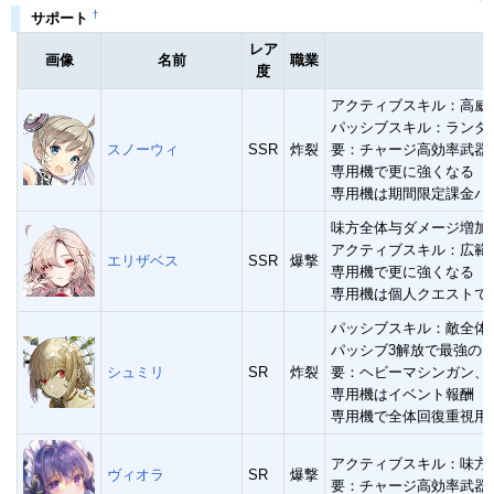
†
サポート
レア
画像
名前
職業
度
アクティブスキル：高威
パッシブスキル：ランダ
スノーウィ
SSR
炸裂
要：チャージ高効率武器
専用機で更に強くなる
専用機は期間限定課金パ
味方全体与ダメージ増加
アクティブスキル：広範
エリザベス
SSR
爆撃
専用機で更に強くなる
専用機は個人クエストで
パッシブスキル：敵全体
パッシブ3解放で最強のヒ
シュミリ
SR
炸裂
要：ヘビーマシンガン、
専用機はイベント報酬
専用機で全体回復重視用
アクティブスキル：味方
ヴィオラ
SR
爆撃
要：チャージ高効率武器