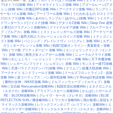
運営中のwiki一覧:
文豪とアルケミスト(文アル)攻略 Wiki
|
オトギフロンティ
ア(オトフロ)攻略 Wiki
|
アイオライトリンク攻略 Wiki
|
アズールレーン(アズ
レン)攻略 Wiki
|
対魔忍RPG攻略 Wiki
|
アークナイツ攻略 Wiki
|
ラングリッ
サーモバイル攻略 Wiki
|
アートワール攻略 Wiki
|
うたわれるもの ロストフラ
グ(ロスフラ)攻略 Wiki
|
あやかしランブル！(あやらぶ)攻略 Wiki
|
ツイステッ
ドワンダーランド(ツイステ)攻略 Wiki
|
デタリキZ攻略 Wiki
|
Deep One 虚無
と夢幻のフラグメント攻略Wiki
|
ファイナルギア攻略 Wiki
|
ブルーアーカイ
ブ（ブルアカ）攻略 Wiki
|
ミストトレインガールズ攻略 Wiki
|
アーテリーギ
ア攻略 Wiki
|
超昂大戦エスカレーションヒロインズ攻略 Wiki
|
ミナシゴノシ
ゴト攻略 Wiki
|
パニシング：グレイレイヴン（パニグレ）攻略 Wiki
|
エデン
ズリッターグレンツェ攻略 Wiki
|
戦国†恋姫オンライン～奥宴新史～攻略
Wiki
|
ウマ娘 プリティダービー 攻略 Wiki
|
エンジェリックリンク（エンク
リ）攻略 Wiki
|
救世少女メシアガール攻略 Wiki
|
ニューラルクラウド攻略
Wiki
|
れじぇくろ！ ～レジェンド・クローバー～攻略 Wiki
|
天下布魔攻略
Wiki
|
シュガーコンフリクト（シュガコン）攻略 Wiki
|
モンスター娘TD攻略
Wiki
|
天啓パラドクス(テンパラ)攻略 Wiki
|
クリムゾン妖魔大戦攻略 Wiki
|
アークナイツ エンドフィールド攻略 Wiki
|
ドールズフロントライン2：追放
攻略 Wiki
|
逆コーラップス：パン屋作戦攻略 Wiki
|
V Rising日本語攻略 Wiki
|
勝利の女神：NIKKE攻略 Wiki
|
ドルフィンウェーブ（ドルウェブ）攻略
Wiki
|
宝石姫 Reincarnation攻略Wiki
|
戦国百花伝攻略Wiki
|
エタクロニクル
（エタクロ）攻略Wiki
|
アライアンスセージ攻略Wiki
|
かんぱに☆ガールズ
RE：BLOOM攻略Wiki
|
クレイヴ・サーガ（クレサガ）攻略Wiki
|
BLUE
REFLECTION SUN／燦攻略Wiki
|
トワツガイ攻略Wiki
|
我が姫君に栄冠をク
ライマックス攻略Wiki
|
レリックファンタジア（レリファン）攻略Wiki
|
エ
ーテルゲイザー攻略Wiki
|
ティンクルスターナイツ（クルスタ）攻略Wiki
|