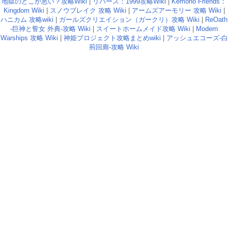
地獄のどこが悪い？攻略Wiki
|
リバース：1999攻略Wiki
|
Kemono Friends：
Kingdom Wiki
|
スノウブレイク 攻略 Wiki
|
アームズアーモリー 攻略 Wiki
|
ハニカム 攻略wiki
|
ガールズクリエイション（ガークリ）攻略 Wiki
|
ReOath
-巨神と誓女 外典-攻略 Wiki
|
スイートホームメイド攻略 Wiki
|
Modern
Warships 攻略 Wiki
|
神姫プロジェクト攻略まとめwiki
|
アッシュエコーズ-白
荊回廊-攻略 Wiki