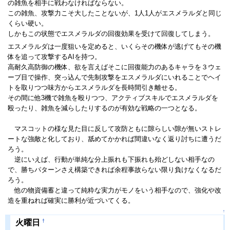
の雑魚を相手に戦わなければならない。
この雑魚、攻撃力こそ大したことないが、1人1人がエスメラルダと同じ
くらい硬い。
しかもこの状態でエスメラルダの回復効果を受けて回復してしまう。
エスメラルダは一度狙いを定めると、いくらその機体が逃げてもその機
体を追って攻撃するAIを持つ。
高耐久高防御の機体、欲を言えばそこに回復能力のあるキャラを３ウェ
ーブ目で操作、突っ込んで先制攻撃をエスメラルダにいれることでヘイ
トを取りつつ味方からエスメラルダを長時間引き離せる。
その間に他3機で雑魚を殴りつつ、アクティブスキルでエスメラルダを
殴ったり、雑魚を減らしたりするのが有効な戦略の一つとなる。
マスコットの様な見た目に反して攻防ともに隙らしい隙が無いストレ
ートな強敵と化しており、舐めてかかれば間違いなく返り討ちに遭うだ
ろう。
逆にいえば、行動が単純な分上振れも下振れも殆どしない相手なの
で、勝ちパターンさえ構築できれば余程事故らない限り負けなくなるだ
ろう。
他の物資備蓄と違って純粋な実力がモノをいう相手なので、強化や改
造を重ねれば確実に勝利が近づいてくる。
↑
†
火曜日