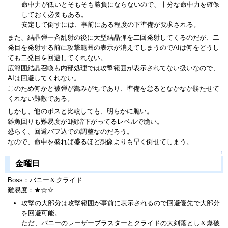
命中力が低いとそもそも勝負にならないので、十分な命中力を確保
しておく必要もある。
安定して倒すには、事前にある程度の下準備が要求される。
また、結晶弾一斉乱射の後に大型結晶弾を二回発射してくるのだが、二
発目を発射する前に攻撃範囲の表示が消えてしまうのでAIは何をどうし
ても二発目を回避してくれない。
広範囲結晶召喚も内部処理では攻撃範囲が表示されてない扱いなので、
AIは回避してくれない。
このため何かと被弾が嵩みがちであり、準備を怠るとなかなか勝たせて
くれない難敵である。
しかし、他のボスと比較しても、明らかに脆い。
雑魚回りも難易度が1段階下がってるレベルで脆い。
恐らく、回避バフ込での調整なのだろう。
なので、命中を盛れば盛るほど想像よりも早く倒せてしまう。
↑
†
金曜日
Boss：バニー＆クライド
難易度：★☆☆
攻撃の大部分は攻撃範囲が事前に表示されるので回避優先で大部分
を回避可能。
ただ、バニーのレーザーブラスターとクライドの大剣落とし＆爆破