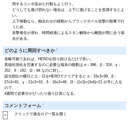
用するコンボ染みた行動もよく行う。
どうしても逃げ切れない場合は、上下に逃げることを意識するとよ
い。
上下移動なら、軸合わせの移動からブラックホール攻撃の順番で行
うため、
攻撃発生が遅れ、時間経過によるスタン解除から離脱が間に合う場
合がある。
↑
†
どのように周回すべきか
攻略可能であれば、HEROを回り続けるだけで良い。
異端化強化を完遂するのに必要な端末の個数は α：396、β：324、γ：
252、δ：192、Ω：84 なのに対し、
該当部位の曜日と土・日をHEROでクリアすると α：33x3=99、β：
27x3=81、γ：21x3=63、δ：16x3=48、Ω：(1x3)+(3x6)=21 が手に入る
ので、
4週間で必要分がぴったり揃う計算になる。
↑
†
コメントフォーム
クリックで過去ログ一覧を開く
+