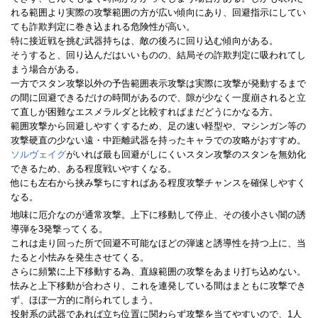
れる範囲より実際の攻撃範囲の方が広い傾向にあり、回避指示にしてい
ても詐欺判定に巻き込まれる危険性が高い。
特に接近戦を挑む武器持ちは、敵の後ろに回り込む傾向がある。
そうすると、回り込んだはいいものの、結局その詐欺判定に吸われてし
まう場合がある。
一方でスタン攻撃以外の予告範囲表示攻撃は実際に攻撃が発動するまで
の間に回避できるだけの時間があるので、隙が少なく一度崩されると立
て直しが困難なエスメラルダと比較すればまだどうにかなる方。
範囲攻撃から回避しやすくするため、足の速い軽型や、マシンガン等の
攻撃硬直の少ない遠・中距離武器を持ったキャラでの攻略がおすすめ。
ソルヴェイグ
がいれば最も回避がしにくいスタン攻撃のスタンを無効化
できるため、ある程度戦いやすくなる。
他にも左右から挟み撃ちにすればある程度攻撃チャンスを確保しやすく
なる。
地味に厄介なのが通常攻撃。上下に移動して停止、その後小さい闇の誘
導弾を3発撃ってくる。
これは走り回った所で回避不可能なほどの弾速と誘導性を持つ上に、当
たると小怯みを発生させてくる。
さらに頻繁に上下移動する為、直線範囲の攻撃をあまり打ち込めない。
怯みと上下移動が合わさり、これを連発している間はまともに攻撃でき
ず、ほぼ一方的に削られてしまう。
投射系の武器であれば立ち位置に関わらず攻撃を当てやすいので、1人