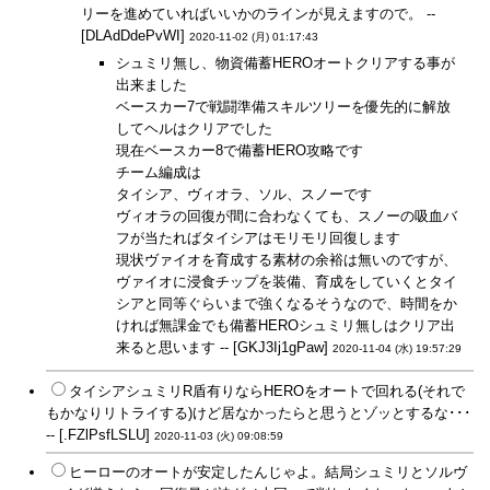
リーを進めていればいいかのラインが見えますので。 --
[DLAdDdePvWI]
2020-11-02 (月) 01:17:43
シュミリ無し、物資備蓄HEROオートクリアする事が
出来ました
ベースカー7で戦闘準備スキルツリーを優先的に解放
してヘルはクリアでした
現在ベースカー8で備蓄HERO攻略です
チーム編成は
タイシア、ヴィオラ、ソル、スノーです
ヴィオラの回復が間に合わなくても、スノーの吸血バ
フが当たればタイシアはモリモリ回復します
現状ヴァイオを育成する素材の余裕は無いのですが、
ヴァイオに浸食チップを装備、育成をしていくとタイ
シアと同等ぐらいまで強くなるそうなので、時間をか
ければ無課金でも備蓄HEROシュミリ無しはクリア出
来ると思います -- [GKJ3Ij1gPaw]
2020-11-04 (水) 19:57:29
タイシアシュミリR盾有りならHEROをオートで回れる(それで
もかなりリトライする)けど居なかったらと思うとゾッとするな･･･
-- [.FZlPsfLSLU]
2020-11-03 (火) 09:08:59
ヒーローのオートが安定したんじゃよ。結局シュミリとソルヴ