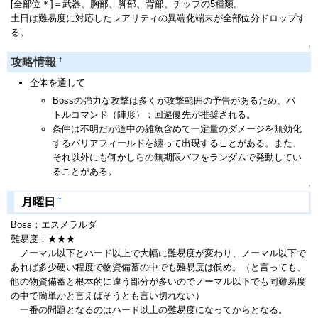
[全部位＊]＝武器、胸部、脚部、背部、チップの5種類。
土日は難易度に対応したレアリティの異端化端末が全部位分ドロップす
る。
↑
†
攻略情報
全体を通して
Bossの強力な攻撃は多くが攻撃範囲の予告があるため、バ
トルコマンド（陣形）：回避優先が推奨される。
条件は不明だが道中の雑魚含めて一定量のダメージを無効化
するバリアフィールドを纏って出現することがある。また、
それ以外にも何かしらの無期限バフをランダムで発動してい
ることがある。
↑
†
月曜日
Boss：エスメラルダ
難易度：★★★
ノーマル以下とハード以上で大幅に難易度が変わり、ノーマル以下で
あれば多少硬い程度で物資備蓄の中でも難易度は低め。（と言っても、
他の物資備蓄と根本的に違う部分が多いのでノーマル以下でも同難易度
の中で簡単かと言えばそうとも言い切れない）
一番の問題となるのはハード以上の難易度になってからとなる。