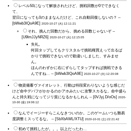
レベル50になって解放されたけど、挑戦回数が0でできなく
て、
翌日になっても0のままなんだけど、これ自動回復しないの？ --
[bWwb3IQoA9E]
2020-10-27 (火) 12:11:21
それ、挑んだ回数だから、挑める回数じゃないぞ --
[U9lmJJyNRZ6]
2020-10-27 (火) 12:15:05
失礼。
何回タップしてもクリスタルで挑戦権買えって出るば
かりで挑戦できないので勘違いしました、すみませ
ん。
ほんのわずかに右にずらしてタップすれば挑戦できる
んですね… -- [bWwb3IQoA9E]
2020-10-27 (火) 12:20:08
物資備蓄ヴァイオレット、行動は特段変わりないような感じだ
けど命中デバフがかかるのかアホみたいに攻撃スカるな。命中盛ら
んと持久戦になってジリ貧になるかもしれん -- [0VJyj.D/oOs]
2020-
10-30 (金) 19:06:12
なんでイージーすらこんなきついのか。このゲームいつも難易
度調整ミスってるな。 -- [SbXbAWL/XTU]
2020-10-31 (土) 22:21:42
初めて挑戦したが。。。以上だったわ…