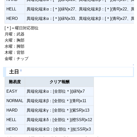
HELL
異端化端末α：[＊](緑N)x27、異端化端末β：[＊](青R)x22、異端
HERO
異端化端末α：[＊](緑N)x33、異端化端末β：[＊](青R)x27、異端
[＊]＝曜日対応部位
月曜：武器
火曜：胸部
水曜：脚部
木曜：背部
金曜：チップ
↑
†
土日
難易度
クリア報酬
EASY
異端化端末α：[全部位＊](緑N)x7
NORMAL
異端化端末β：[全部位＊](青R)x11
HARD
異端化端末γ：[全部位＊](紫SR)x13
HELL
異端化端末δ：[全部位＊](橙SSR)x12
HERO
異端化端末Ω：[全部位＊](虹SSR)x3