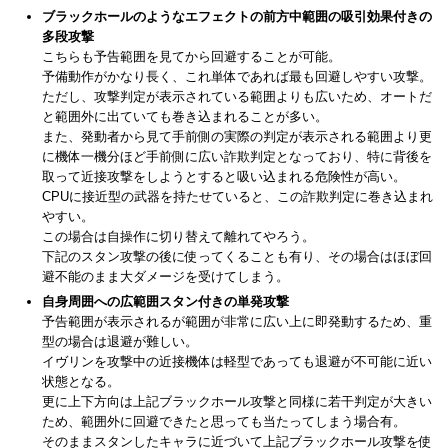
ブラックホールのようなエフェクトの前方中範囲の吸引効果付きの
多段攻撃
こちらも予告範囲を見てから回避することが可能。
予備動作がかなり長く、これ単体であれば最も回避しやすい攻撃。
ただし、攻撃判定が表示されている範囲よりも広いため、オートだ
と範囲外に出ていても巻き込まれることが多い。
また、発動者から見て手前側の実際の判定が表示される範囲より更
に機体一機分ほど手前側に広い詐欺判定となっており、特に背後を
取って近接攻撃をしようとすると吸い込まれる危険性が高い。
CPUに接近型の武器を持たせていると、この詐欺判定に巻き込まれ
やすい。
この場合は自操作に切り替えて離れてやろう。
下記のスタン攻撃の後に使ってくることも有り、その場合はほぼ回
避不能のまま大ダメージを受けてしまう。
自身周囲への広範囲スタン付きの単発攻撃
予告範囲が表示されるが範囲が非常に広い上に即発動するため、重
型の場合は退避が難しい。
イヴリンを攻撃中の近接機体は軽型であっても退避が不可能に近い
状態となる。
更に上下方向は上記ブラックホール攻撃と同様に若干判定が大きい
ため、範囲外に回避できたと思っても当たってしまう場合有。
そのままスタンしたキャラに近づいて上記ブラックホール攻撃を使