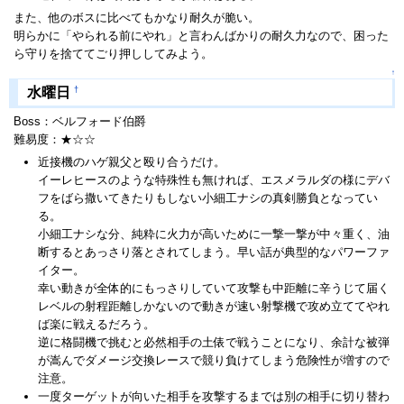
また、他のボスに比べてもかなり耐久が脆い。
明らかに「やられる前にやれ」と言わんばかりの耐久力なので、困った
ら守りを捨ててごり押ししてみよう。
↑
†
水曜日
Boss：ベルフォード伯爵
難易度：★☆☆
近接機のハゲ親父と殴り合うだけ。
イーレヒースのような特殊性も無ければ、エスメラルダの様にデバ
フをばら撒いてきたりもしない小細工ナシの真剣勝負となってい
る。
小細工ナシな分、純粋に火力が高いために一撃一撃が中々重く、油
断するとあっさり落とされてしまう。早い話が典型的なパワーファ
イター。
幸い動きが全体的にもっさりしていて攻撃も中距離に辛うじて届く
レベルの射程距離しかないので動きが速い射撃機で攻め立ててやれ
ば楽に戦えるだろう。
逆に格闘機で挑むと必然相手の土俵で戦うことになり、余計な被弾
が嵩んでダメージ交換レースで競り負けてしまう危険性が増すので
注意。
一度ターゲットが向いた相手を攻撃するまでは別の相手に切り替わ