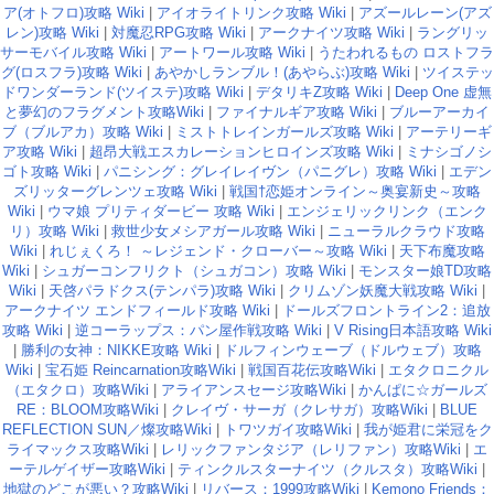
ア(オトフロ)攻略 Wiki
|
アイオライトリンク攻略 Wiki
|
アズールレーン(アズ
レン)攻略 Wiki
|
対魔忍RPG攻略 Wiki
|
アークナイツ攻略 Wiki
|
ラングリッ
サーモバイル攻略 Wiki
|
アートワール攻略 Wiki
|
うたわれるもの ロストフラ
グ(ロスフラ)攻略 Wiki
|
あやかしランブル！(あやらぶ)攻略 Wiki
|
ツイステッ
ドワンダーランド(ツイステ)攻略 Wiki
|
デタリキZ攻略 Wiki
|
Deep One 虚無
と夢幻のフラグメント攻略Wiki
|
ファイナルギア攻略 Wiki
|
ブルーアーカイ
ブ（ブルアカ）攻略 Wiki
|
ミストトレインガールズ攻略 Wiki
|
アーテリーギ
ア攻略 Wiki
|
超昂大戦エスカレーションヒロインズ攻略 Wiki
|
ミナシゴノシ
ゴト攻略 Wiki
|
パニシング：グレイレイヴン（パニグレ）攻略 Wiki
|
エデン
ズリッターグレンツェ攻略 Wiki
|
戦国†恋姫オンライン～奥宴新史～攻略
Wiki
|
ウマ娘 プリティダービー 攻略 Wiki
|
エンジェリックリンク（エンク
リ）攻略 Wiki
|
救世少女メシアガール攻略 Wiki
|
ニューラルクラウド攻略
Wiki
|
れじぇくろ！ ～レジェンド・クローバー～攻略 Wiki
|
天下布魔攻略
Wiki
|
シュガーコンフリクト（シュガコン）攻略 Wiki
|
モンスター娘TD攻略
Wiki
|
天啓パラドクス(テンパラ)攻略 Wiki
|
クリムゾン妖魔大戦攻略 Wiki
|
アークナイツ エンドフィールド攻略 Wiki
|
ドールズフロントライン2：追放
攻略 Wiki
|
逆コーラップス：パン屋作戦攻略 Wiki
|
V Rising日本語攻略 Wiki
|
勝利の女神：NIKKE攻略 Wiki
|
ドルフィンウェーブ（ドルウェブ）攻略
Wiki
|
宝石姫 Reincarnation攻略Wiki
|
戦国百花伝攻略Wiki
|
エタクロニクル
（エタクロ）攻略Wiki
|
アライアンスセージ攻略Wiki
|
かんぱに☆ガールズ
RE：BLOOM攻略Wiki
|
クレイヴ・サーガ（クレサガ）攻略Wiki
|
BLUE
REFLECTION SUN／燦攻略Wiki
|
トワツガイ攻略Wiki
|
我が姫君に栄冠をク
ライマックス攻略Wiki
|
レリックファンタジア（レリファン）攻略Wiki
|
エ
ーテルゲイザー攻略Wiki
|
ティンクルスターナイツ（クルスタ）攻略Wiki
|
地獄のどこが悪い？攻略Wiki
|
リバース：1999攻略Wiki
|
Kemono Friends：