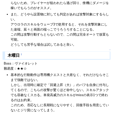
らないため、プレイヤーが狙われたら逃げ回り、僚機にダメージを
稼いでもらうのがオススメ。
また、どうやら設置物に対しても判定があれば攻撃対象にするらし
い。
アウロラのスキルをウェーブ3で使用すると、それを攻撃対象にし
た途端、延々と画面の端っこでうろうろすることになる。
この間は攻撃行動すらとらないので、この間は完全オートで放置も
可能。
どうしても苦手な場合は試してみると良い。
↑
†
木曜日
Boss：ヴァイオレット
難易度：★★☆
基本的な行動動作は専用機クエストと大差なく、それだけならそこ
まで強敵ではない。
しかし、出現時に確定で「回避上昇（大）」のバフを自身に付与し
てくるので、こちらの攻撃が驚くほど命中しない。スキルアタック
でも容赦なくスカる。単発高威力のスキルがmissの表示1つで終わ
るのはお約束。
このため、否応なしに長期戦になりやすく、回復手段を用意してい
ないとジリ貧になってしまう。