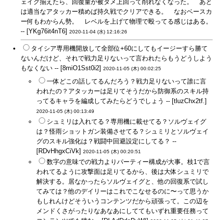
ェイグ揃えたら、回復量が被ダメ上回って削れなくなった。 あと
は適当なアタッカー積めば持久戦でクリアできる。 なおベースカ
ー何もわからん勢。 レベルを上げて物理で殴ってる感じはある。
-- [YKg76it4nT6]
2020-11-04 (水) 12:16:26
タイシア専用機開放して全部位+60にしてもイージーすら勝て
ないんだけど、それで戦力足りないって言われたらもうどうしよう
もなくない -- [8miO1Sst0i2]
2020-11-05 (木) 00:02:25
一体どこの話してるんだろう？戦力足りないって誰に言
われたの？アタッカーは足りてそうだから防御系のスキル持
ってるキャラを編成してみたらどうでしょう -- [tluzChx2tf.]
2020-11-05 (木) 00:13:49
シュミリは入れてる？専用機に載せてる？ソルヴェイグ
は？怪雨ショットガン装備させてる？シュミリとソルヴェイ
グのスキル強化は？戦闘中回避設定にしてる？ --
[RDvHhgxCiVk]
2020-11-05 (木) 00:20:51
数字の意味での戦力よりパーティー構成が大事。枝1で言
われてるように攻撃面は足りてるから、後は大体シュミリで
解決する。居なかったらソルヴェイグと、他の回復系で試し
てみては？他のデイリーはこれでこなせるのに〜って思うか
もしれんけどそういうコンテンツだから頑張って。この辺を
メンドくさがったりなあなあにしててもいずれ重要任務って