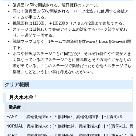
傭兵団Lv.50で開放される、曜日挑戦のステージ。
同じく傭兵団Lv.50で開放される「パーツ改造」に使用する突破ア
イテムが手に入る。
挑戦回数は1日3回、＋1回200クリスタルで2回まで追加できる。
ステージは日替わりで突破アイテムの対応するパーツ部位が変わ
り、一週間で一周する。
戦闘マップはなく、1チームで雑魚戦を数waveとBossを1wave戦闘
する。
ボスや雑魚はステージごとに固定だが、それぞれ特性や性能が大き
く異なっているのでステージごとに難易度とその方向性にかなりの
差が出ている。「このステージで楽勝だったから他のステージでも
楽勝」などという甘い事は考えない方がいい。
↑
†
クリア報酬
↑
†
月火水木金
難易度
EASY
異端化端末α：[＊](緑N)x7、異端化端末β：[＊](青R)x6
NORMAL
異端化端末α：[＊](緑N)x14、異端化端末β：[＊](青R)x11、異端
HARD
異端化端末α：[＊](緑N)x20、異端化端末β：[＊](青R)x17、異端