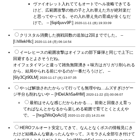
ヴァイオレット入れててもオートでヘル攻略できてる
けど、広範囲攻撃の他の子と入れ替えた方が絶対楽だ
と思ってやってる。その入れ替え先の育成が全くなだ
けで。 -- [6qi4juvv9P.]
2020-11-11 (水) 19:33:09
クリスタル消費した挑戦回数の追加は2回まででした。 --
[l.hIllekHlc]
2020-11-16 (月) 06:14:54
イーレヒースの範囲攻撃はオイフェの部下爆弾と同じで上下に
回避するとよさそうだね。
オイフェタイマンと違って雑魚無限湧き＋味方はガリガリ削られる
から、結局やられる前にやるのが一番だろうけど。 --
[6Iy3Cjt90LM]
2020-11-17 (火) 13:07:35
やっぱ解放されたからって行っても無理やね…ムズすぎけゲー
ジ半分も削れないや -- [HDeUkh5a4HM]
2020-11-22 (日) 00:06:07
最初はそんな感じだからわかる…。前衛と回復さえ育っ
てればなんとかなるから楽しめる範囲で育てとくとええや
で。 -- [hxg2WoQoAcU]
2020-11-22 (日) 14:21:44
HEROフルオート安定してきて、なんとなくボスの情報見にき
たけど結構みんな癖あったんなやって。スモラさん全部引き付けて