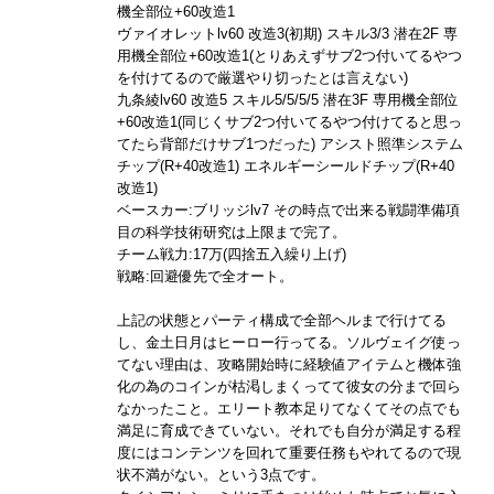
機全部位+60改造1
ヴァイオレットlv60 改造3(初期) スキル3/3 潜在2F 専
用機全部位+60改造1(とりあえずサブ2つ付いてるやつ
を付けてるので厳選やり切ったとは言えない)
九条綾lv60 改造5 スキル5/5/5/5 潜在3F 専用機全部位
+60改造1(同じくサブ2つ付いてるやつ付けてると思っ
てたら背部だけサブ1つだった) アシスト照準システム
チップ(R+40改造1) エネルギーシールドチップ(R+40
改造1)
ベースカー:ブリッジlv7 その時点で出来る戦闘準備項
目の科学技術研究は上限まで完了。
チーム戦力:17万(四捨五入繰り上げ)
戦略:回避優先で全オート。
上記の状態とパーティ構成で全部ヘルまで行けてる
し、金土日月はヒーロー行ってる。ソルヴェイグ使っ
てない理由は、攻略開始時に経験値アイテムと機体強
化の為のコインが枯渇しまくってて彼女の分まで回ら
なかったこと。エリート教本足りてなくてその点でも
満足に育成できていない。それでも自分が満足する程
度にはコンテンツを回れて重要任務もやれてるので現
状不満がない。という3点です。