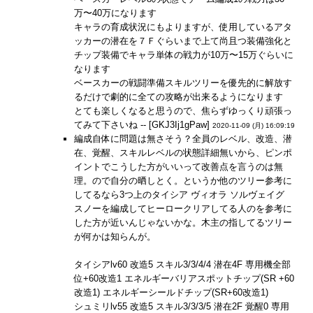
万〜40万になります
キャラの育成状況にもよりますが、使用しているアタ
ッカーの潜在を７Ｆぐらいまで上て尚且つ装備強化と
チップ装備でキャラ単体の戦力が10万〜15万ぐらいに
なります
ベースカーの戦闘準備スキルツリーを優先的に解放す
るだけで劇的に全ての攻略が出来るようになります
とても楽しくなると思うので、焦らずゆっくり頑張っ
てみて下さいね -- [GKJ3Ij1gPaw]
2020-11-09 (月) 16:09:19
編成自体に問題は無さそう？全員のレベル、改造、潜
在、覚醒、スキルレベルの状態詳細無いから、ピンポ
イントでこうした方がいいって改善点を言うのは無
理。ので自分の晒しとく。というか他のツリー参考に
してるなら3つ上のタイシア ヴィオラ ソルヴェイグ
スノーを編成してヒーロークリアしてる人のを参考に
した方が近いんじゃないかな。木主の指してるツリー
が何かは知らんが。
タイシアlv60 改造5 スキル3/3/4/4 潜在4F 専用機全部
位+60改造1 エネルギーバリアスポットチップ(SR +60
改造1) エネルギーシールドチップ(SR+60改造1)
シュミリlv55 改造5 スキル3/3/3/5 潜在2F 覚醒0 専用