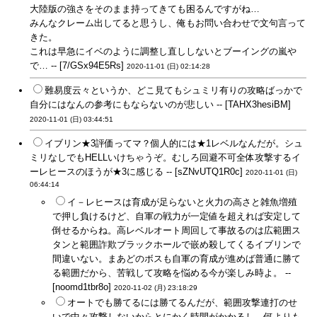
大陸版の強さをそのまま持ってきても困るんですがね…
みんなクレーム出してると思うし、俺もお問い合わせで文句言って
きた。
これは早急にイベのように調整し直ししないとブーイングの嵐や
で… -- [7/GSx94E5Rs]
2020-11-01 (日) 02:14:28
難易度云々というか、どこ見てもシュミリ有りの攻略ばっかで
自分にはなんの参考にもならないのが悲しい -- [TAHX3hesiBM]
2020-11-01 (日) 03:44:51
イブリン★3評価ってマ？個人的には★1レベルなんだが。シュ
ミリなしでもHELLいけちゃうぞ。むしろ回避不可全体攻撃するイ
ーレヒースのほうが★3に感じる -- [sZNvUTQ1R0c]
2020-11-01 (日)
06:44:14
イ－レヒースは育成が足らないと火力の高さと雑魚増殖
で押し負けるけど、自軍の戦力が一定値を超えれば安定して
倒せるからね。高レベルオート周回して事故るのは広範囲ス
タンと範囲詐欺ブラックホールで嵌め殺してくるイブリンで
間違いない。まあどのボスも自軍の育成が進めば普通に勝て
る範囲だから、苦戦して攻略を悩める今が楽しみ時よ。 --
[noomd1tbr8o]
2020-11-02 (月) 23:18:29
オートでも勝てるには勝てるんだが、範囲攻撃連打のせ
いで中々攻撃しないからとにかく時間がかかるし、何よりも