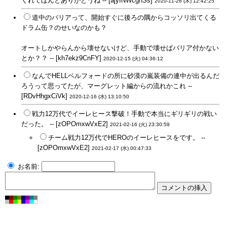
くれてほんとありがとうね -- [ajyINWcghSs]
2020-11-26 (木) 12:42:25
道中のバリアって、開始すぐに後ろの隅からコッソリ出てくる
ドラム缶？のせいなのかも？
オートしかやらんから壊せないけど、手動で壊せばバリア付かない
とか？？ -- [kh7ekz9CnFY]
2020-12-15 (火) 04:36:12
なんでHELLベルフォードの所に砂漠の嵐装備の連中が出るんだ
ろうって思ってたが、マーグレット編からの流れかこれ --
[RDvHhgxCiVk]
2020-12-16 (水) 13:10:50
戦力12万代でイーレヒース撃破！手動で本当にギリギリの戦い
だった。 -- [zOPOmxwVxE2]
2021-02-16 (火) 23:30:59
チーム戦力12万代でHEROのイーレヒースをです。 --
[zOPOmxwVxE2]
2021-02-17 (水) 00:47:33
お名前: