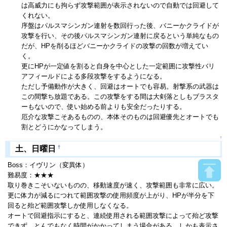
は高威力にも拘らず攻撃範囲が表示されないので自動では回避して
くれない。
序盤はパルスマシンガン連射を数回行った後、バニーかクライドが
攻撃を行い、その後パルスマシンガン連射に戻るという単純なもの
だが、HPを削るほどバニーかクライドの攻撃の回数が増えてい
く。
更にHPが一定値を割ると自身を中心とした一定範囲に攻撃性バリ
アフィールドによる多段攻撃をするようになる。
ただし予備動作が大きく、回避はオートでも容易。射撃系の武器は
この間撃ち放題である。この攻撃をする間は大剣落としもブラスタ
ーもないので、使い始める前よりも安全だったりする。
厄介な攻撃こそあるものの、本体そのものは回避優先とオートでも
割とどうにかなってしまう。
↑
†
土、日曜日
Boss：イヴリン（変異体）
難易度：★★★
取り巻きこそいないものの、移動速度が速く、攻撃範囲も非常に広い。
更に体力が減るにつれて範囲攻撃の使用頻度が上がり、HPが半分を下
回ると殆ど範囲攻撃しか使用しなくなる。
オートで回避指示にすると、連続使用される範囲攻撃によって殆ど攻撃
できず、とんでもなく時間がかかってしまう場合がある。しかも表示さ