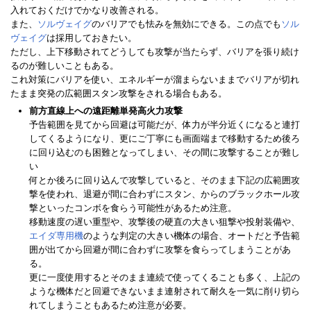
入れておくだけでかなり改善される。
また、
ソルヴェイグ
のバリアでも怯みを無効にできる。この点でも
ソル
ヴェイグ
は採用しておきたい。
ただし、上下移動されてどうしても攻撃が当たらず、バリアを張り続け
るのが難しいこともある。
これ対策にバリアを使い、エネルギーが溜まらないままでバリアが切れ
たまま突発の広範囲スタン攻撃をされる場合もある。
前方直線上への遠距離単発高火力攻撃
予告範囲を見てから回避は可能だが、体力が半分近くになると連打
してくるようになり、更にご丁寧にも画面端まで移動するため後ろ
に回り込むのも困難となってしまい、その間に攻撃することが難し
い
何とか後ろに回り込んで攻撃していると、そのまま下記の広範囲攻
撃を使われ、退避が間に合わずにスタン、からのブラックホール攻
撃といったコンボを食らう可能性があるため注意。
移動速度の遅い重型や、攻撃後の硬直の大きい狙撃や投射装備や、
エイダ専用機
のような判定の大きい機体の場合、オートだと予告範
囲が出てから回避が間に合わずに攻撃を食らってしまうことがあ
る。
更に一度使用するとそのまま連続で使ってくることも多く、上記の
ような機体だと回避できないまま連射されて耐久を一気に削り切ら
れてしまうこともあるため注意が必要。