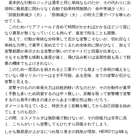
基本的な行動ロジックは通常と同じ単純なものだが、その代わりに出
現時に難易度に関わりなく自動で効果時間無限の「命中率減少（大）」
「回復効果減少（大）」「防御減少（大）」の特大三重デバフを喰らわ
せてくる。
このためバリアフィールド含めて時間がかかればかかるほどジリ貧に
なり勝算が無くなっていくにも拘らず、速攻で削ることも困難。
加えて、行動が単純な分特筆して厄介な攻撃こそないが、切れ目なく
単純な力押しで素早く攻め立ててくるため全体的に隙が少なく、加えて
攻撃範囲が表示される攻撃が無いのでオートだと回避が出来ない。
そもそも攻撃も移動も速度が速く、飛び込み斬りは追尾性能も高くて軽
量の機体でもよけきれない。
このため一度流れを崩されると三重デバフも相まって余程の備えをし
ていない限りリカバリーはまず不可能。ある意味、全ての攻撃が厄介な
攻撃と言える。
攻撃そのものの単発火力は比較的軽い方なのだが、その分動作が素早
く手数も多いため回避するのは中々難しい。距離を取って射撃機で攻撃
するのも相手の動きの速さからあまり優位性は無いだろう。
ダメージを与えていると、時折大きく距離を離してから自己回復を始め
てしまうのも厄介。
この間、エスメラルダは無防備で動けないが、その回復力は非常に高
く、こちらがいくら攻撃してもひたすら回復されてしまう。
しかも難易度が上がるにつれ取り巻きの雑魚が増加。HEROでは4体も