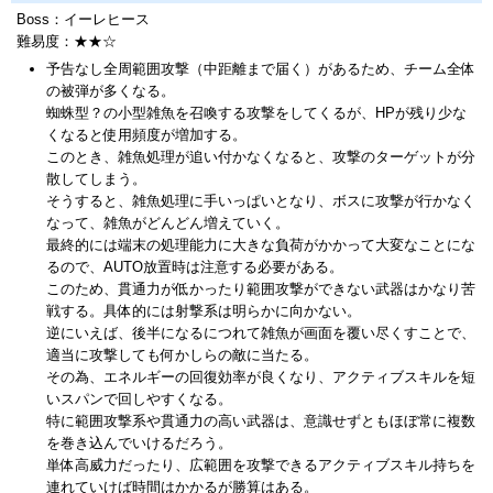
Boss：イーレヒース
難易度：★★☆
予告なし全周範囲攻撃（中距離まで届く）があるため、チーム全体
の被弾が多くなる。
蜘蛛型？の小型雑魚を召喚する攻撃をしてくるが、HPが残り少な
くなると使用頻度が増加する。
このとき、雑魚処理が追い付かなくなると、攻撃のターゲットが分
散してしまう。
そうすると、雑魚処理に手いっぱいとなり、ボスに攻撃が行かなく
なって、雑魚がどんどん増えていく。
最終的には端末の処理能力に大きな負荷がかかって大変なことにな
るので、AUTO放置時は注意する必要がある。
このため、貫通力が低かったり範囲攻撃ができない武器はかなり苦
戦する。具体的には射撃系は明らかに向かない。
逆にいえば、後半になるにつれて雑魚が画面を覆い尽くすことで、
適当に攻撃しても何かしらの敵に当たる。
その為、エネルギーの回復効率が良くなり、アクティブスキルを短
いスパンで回しやすくなる。
特に範囲攻撃系や貫通力の高い武器は、意識せずともほぼ常に複数
を巻き込んでいけるだろう。
単体高威力だったり、広範囲を攻撃できるアクティブスキル持ちを
連れていけば時間はかかるが勝算はある。