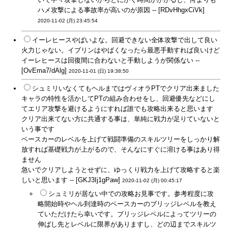
ハメ攻撃による事故率が高いのが原因 -- [RDvHhgxCiVk]
2020-11-02 (月) 23:45:54
イーレヒースやばいよな。回避できない全体攻撃で出して良い
火力じゃない。イブリンはやばくなったら最悪手動すれば良いけど
イーレヒースは回復間に合わないと手動しようが関係ない --
[OvEma7/dAlg]
2020-11-01 (日) 19:38:50
シュミリいなくてもヘルまではヴィオラPTでクリア出来ました
キャラの特性を活かしてPTの組み合わせをし、回避優先などにし
てエリア攻撃を避けるようにすれば誰でも攻略出来ると思います
クリア出来てない方に共通する事は、単純に戦力が足りていないと
いう事です
ベースカーのレベルを上げて戦闘準備のスキルツリーをしっかり解
放すれば基礎戦力が上がるので、そんなにすぐに溶ける事はあり得
ません
急いでクリアしようとせずに、ゆっくり戦力を上げて攻略すると楽
しいと思います -- [GKJ3Ij1gPaw]
2020-11-02 (月) 00:45:17
シュミリが居ない中での攻略お見事です。参考程度に攻
略開始時やヘル到達時のベースカーのブリッジレベルを教え
ていただけたら幸いです。ブリッジレベルによってツリーの
伸ばし先とレベルに限界がありますし、どの辺までスキルツ