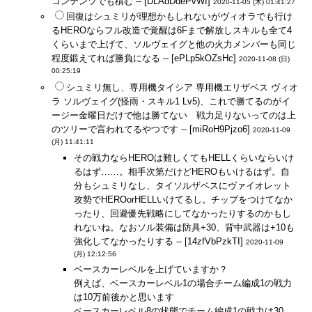
コンテンツでも積む -- [DLAdDdePvWI]
2020-11-05 (木) 01:41:27
回復はシュミリが理想かもしれないがヴィオラでも行け
るHEROならフル改造で覚醒は6Fまで解放しスキルも全て4
くらいまで上げて、ソルヴェイグと他の火力メンバーも同じ
程度鍛えてれば勝負になる -- [ePLp5kOZsHc]
2020-11-08 (日)
00:25:19
シュミリ無し、専用機タイシア 専用機エリザベス ヴィオ
ラ ソルヴェイグ(怪雨・スキル1 Lv5)、これで勝てるのがイ
ージー金曜日だけで他は勝てない 戦力足りないってのは上
のツリーで言われてるやつです -- [miRoH9Pjzo6]
2020-11-09
(月) 11:41:11
その戦力ならHEROは難しくてもHELLくらいならいけ
るはず……。相手次第だけどHEROもいけるはず。自
分もシュミリなし、タイソルザベスにヴァイオレット
攻勢でHEROorHELLいけてるし。チップをつけてなか
ったり、回避優先戦略にしてなかったりするのかもし
れないね。なおソル装備は防具+30、背中武器は+10も
強化してなかったりする -- [14zfVbPzkTI]
2020-11-09
(月) 12:12:56
ベースカーレベルを上げていますか？
例えば、ベースカーレベル1の場合チーム編成1の戦力
は10万前後かと思います
ベースカーレベル8の状態でチーム編成1の戦力は30