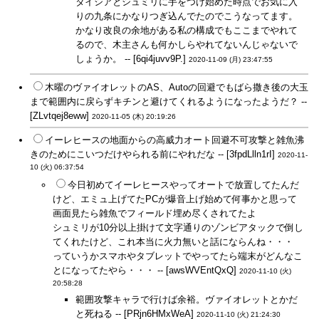
タイシアとシュミリに手をつけ始めた時点でお気に入
りの九条にかなりつぎ込んでたのでこうなってます。
かなり改良の余地がある私の構成でもここまでやれて
るので、木主さんも何かしらやれてないんじゃないで
しょうか。 -- [6qi4juvv9P.]
2020-11-09 (月) 23:47:55
木曜のヴァイオレットのAS、Autoの回避でもばら撒き後の大玉
まで範囲内に戻らずキチンと避けてくれるようになったようだ？ --
[ZLvtqej8eww]
2020-11-05 (木) 20:19:26
イーレヒースの地面からの高威力オート回避不可攻撃と雑魚沸
きのためにこいつだけやられる前にやれだな -- [3fpdLlln1rI]
2020-11-
10 (火) 06:37:54
今日初めてイーレヒースやってオートで放置してたんだ
けど、エミュ上げてたPCが爆音上げ始めて何事かと思って
画面見たら雑魚でフィールド埋め尽くされてたよ
シュミリが10分以上掛けて文字通りのゾンビアタックで倒し
てくれたけど、これ本当に火力無いと話にならんね・・・
っていうかスマホやタブレットでやってたら端末がどんなこ
とになってたやら・・・ -- [awsWVEntQxQ]
2020-11-10 (火)
20:58:28
範囲攻撃キャラで行けば余裕。ヴァイオレットとかだ
と死ねる -- [PRjn6HMxWeA]
2020-11-10 (火) 21:24:30