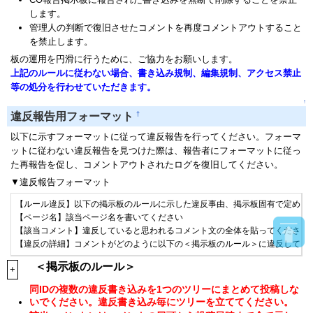
します。
管理人の判断で復旧させたコメントを再度コメントアウトすること
を禁止します。
板の運用を円滑に行うために、ご協力をお願いします。
上記のルールに従わない場合、書き込み規制、編集規制、アクセス禁止
等の処分を行わせていただきます。
↑
†
違反報告用フォーマット
以下に示すフォーマットに従って違反報告を行ってください。フォーマ
ットに従わない違反報告を見つけた際は、報告者にフォーマットに従っ
た再報告を促し、コメントアウトされたログを復旧してください。
▼違反報告フォーマット
【ルール違反】以下の掲示板のルールに示した違反事由、掲示板固有で定められ
【ページ名】該当ページ名を書いてください

【該当コメント】違反していると思われるコメント文の全体を貼ってください(
【違反の詳細】コメントがどのように以下の＜掲示板のルール＞に違反してい
＜掲示板のルール＞
+
同IDの複数の違反書き込みを1つのツリーにまとめて投稿しな
いでください。違反書き込み毎にツリーを立ててください。