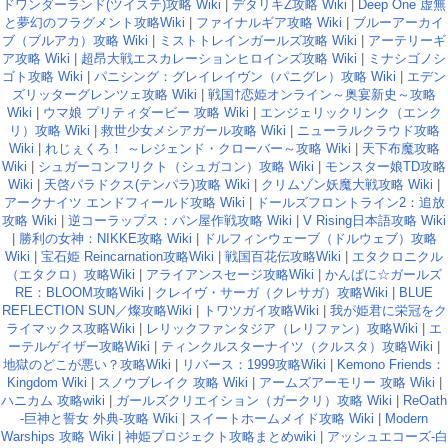
ドワンダーランド(ツイステ)攻略 Wiki
|
デタリキZ攻略 Wiki
|
Deep One 虚無
と夢幻のフラグメント攻略Wiki
|
ファイナルギア攻略 Wiki
|
ブルーアーカイ
ブ（ブルアカ）攻略 Wiki
|
ミストトレインガールズ攻略 Wiki
|
アーテリーギ
ア攻略 Wiki
|
超昂大戦エスカレーションヒロインズ攻略 Wiki
|
ミナシゴノシ
ゴト攻略 Wiki
|
パニシング：グレイレイヴン（パニグレ）攻略 Wiki
|
エデン
ズリッターグレンツェ攻略 Wiki
|
戦国†恋姫オンライン～奥宴新史～攻略
Wiki
|
ウマ娘 プリティダービー 攻略 Wiki
|
エンジェリックリンク（エンク
リ）攻略 Wiki
|
救世少女メシアガール攻略 Wiki
|
ニューラルクラウド攻略
Wiki
|
れじぇくろ！ ～レジェンド・クローバー～攻略 Wiki
|
天下布魔攻略
Wiki
|
シュガーコンフリクト（シュガコン）攻略 Wiki
|
モンスター娘TD攻略
Wiki
|
天啓パラドクス(テンパラ)攻略 Wiki
|
クリムゾン妖魔大戦攻略 Wiki
|
アークナイツ エンドフィールド攻略 Wiki
|
ドールズフロントライン2：追放
攻略 Wiki
|
逆コーラップス：パン屋作戦攻略 Wiki
|
V Rising日本語攻略 Wiki
|
勝利の女神：NIKKE攻略 Wiki
|
ドルフィンウェーブ（ドルウェブ）攻略
Wiki
|
宝石姫 Reincarnation攻略Wiki
|
戦国百花伝攻略Wiki
|
エタクロニクル
（エタクロ）攻略Wiki
|
アライアンスセージ攻略Wiki
|
かんぱに☆ガールズ
RE：BLOOM攻略Wiki
|
クレイヴ・サーガ（クレサガ）攻略Wiki
|
BLUE
REFLECTION SUN／燦攻略Wiki
|
トワツガイ攻略Wiki
|
我が姫君に栄冠をク
ライマックス攻略Wiki
|
レリックファンタジア（レリファン）攻略Wiki
|
エ
ーテルゲイザー攻略Wiki
|
ティンクルスターナイツ（クルスタ）攻略Wiki
|
地獄のどこが悪い？攻略Wiki
|
リバース：1999攻略Wiki
|
Kemono Friends：
Kingdom Wiki
|
スノウブレイク 攻略 Wiki
|
アームズアーモリー 攻略 Wiki
|
ハニカム 攻略wiki
|
ガールズクリエイション（ガークリ）攻略 Wiki
|
ReOath
-巨神と誓女 外典-攻略 Wiki
|
スイートホームメイド攻略 Wiki
|
Modern
Warships 攻略 Wiki
|
神姫プロジェクト攻略まとめwiki
|
アッシュエコーズ-白