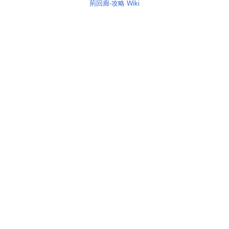
荊回廊-攻略 Wiki