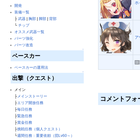
ホ
開発
装備一覧
├
武器
|
胸部
|
脚部
|
背部
└
チップ
オススメ武器一覧
ア
パーツ強化
パーツ改造
↑
ベースカー
[[]]
ベースカーの運用法
↑
↑最後の行は、スマホ
出撃（クエスト）
メイン
├
メインストーリー
コメントフォ
├
エリア開放任務
├
毎日任務
├
緊急任務
├
賞金任務
├
挑戦任務（個人クエスト）
└
週間任務：重要依頼（団Lv60～）