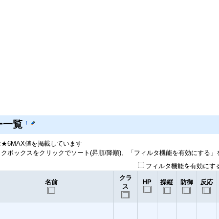
ー一覧
†
★6MAX値を掲載しています
クボックスをクリックでソート(昇順/降順)、「フィルタ機能を有効にする
フィルタ機能を有効にす
クラ
名前
HP
操縦
防御
反応
ス