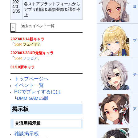
202
各ストアプラットフォームから
ヨ
4/0
アプリ削除＆新規登録＆課金停
3/05
止
過去のイベント一覧
+
2023/03/14新キャラ
プ
「
SSR
フェイテ
?
」
2023/03/28UR覚醒キャラ
「
SSR
フラビア
」
01/18新キャラ
チ
トップページへ
イベント一覧
PCでプレイするには
DMM GAMES版
└
↑
掲示板
ア
↑
交流用掲示板
雑談掲示板