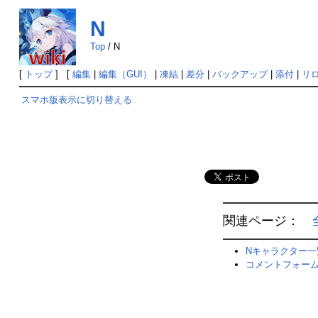
N
Top
/
N
[
トップ
] [
編集
|
編集（GUI）
|
凍結
|
差分
|
バックアップ
|
添付
|
リ
スマホ版表示に切り替える
関連ページ：
Nキャラクター一
コメントフォー