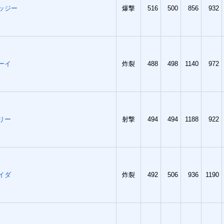
ッジー
爆撃
516
500
856
932
ーイ
炸裂
488
498
1140
972
リー
射撃
494
494
1188
922
イダ
炸裂
492
506
936
1190