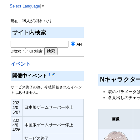
Select Language
▼
現在、
19人
が閲覧中です
サイト内検索
AN
D検索
OR検索
イベント
†
開催中イベント
Nキャラクタ
サービス終了の為、今後開催されるイベン
表のパラメータは
トはありません。
各見出しのチェッ
202
日本版ゲームサーバー停止
4/0
5/07
画像
202
本国版ゲームサーバー停止
4/0
4/26
サービス終了