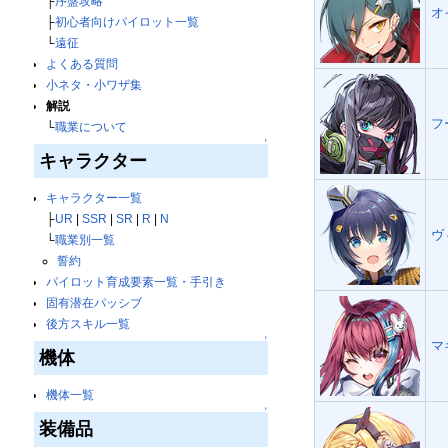
├
序盤攻略
オ
├
初心者向けパイロット一覧
└
遠征
よくある質問
小ネタ・小ワザ集
解説
フ
└
職業について
↑
キャラクター
キャラクター一覧
├
UR
|
SSR
|
SR
|
R
|
N
ヴ
└
職業別一覧
誓約
パイロット育成要素一覧・手引き
固有潜在パッシブ
後方スキル一覧
↑
マ
機体
機体一覧
↑
装備品