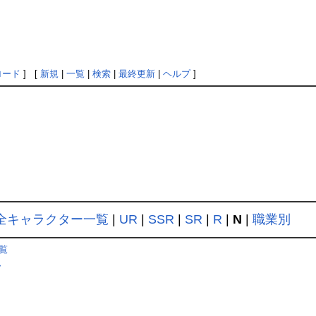
ロード
] [
新規
|
一覧
|
検索
|
最終更新
|
ヘルプ
]
全キャラクター一覧
|
UR
|
SSR
|
SR
|
R
|
N
|
職業別
覧
ム