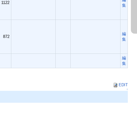
1122
集
編
872
集
編
集
。
EDIT
↑