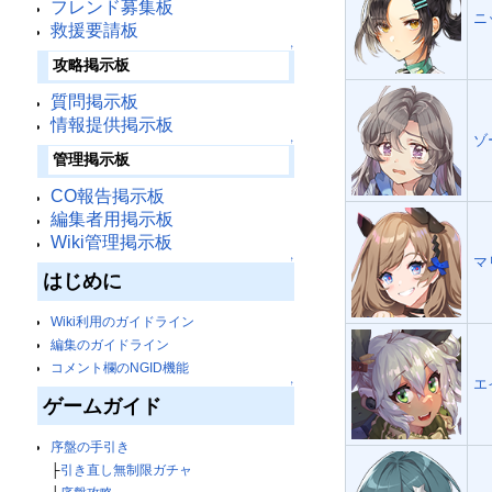
フレンド募集板
ニ
救援要請板
↑
攻略掲示板
質問掲示板
情報提供掲示板
ゾ
↑
管理掲示板
CO報告掲示板
編集者用掲示板
Wiki管理掲示板
マ
↑
はじめに
Wiki利用のガイドライン
編集のガイドライン
コメント欄のNGID機能
エ
↑
ゲームガイド
序盤の手引き
├
引き直し無制限ガチャ