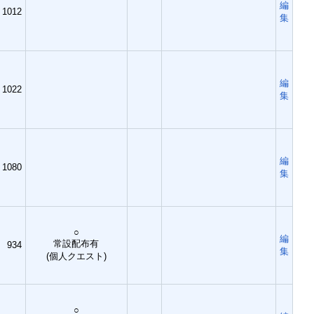
編
1012
集
編
1022
集
編
1080
集
○
編
常設配布有
934
集
(個人クエスト)
○