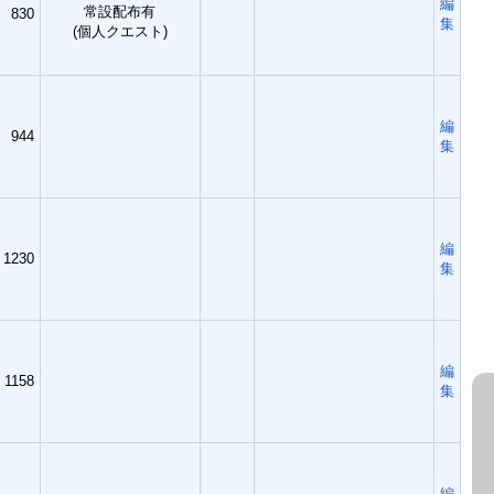
編
常設配布有
830
集
(個人クエスト)
編
944
集
編
1230
集
編
1158
集
編