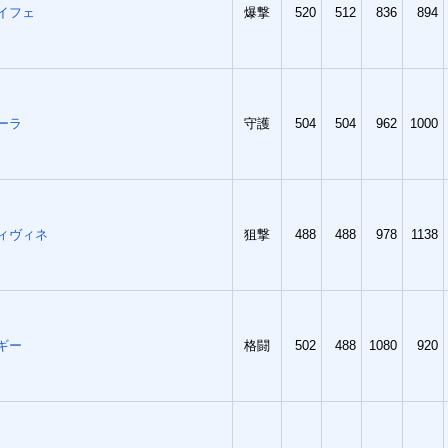
イフェ
爆撃
520
512
836
894
ーラ
守護
504
504
962
1000
ィヴィネ
狙撃
488
488
978
1138
ギー
格闘
502
488
1080
920