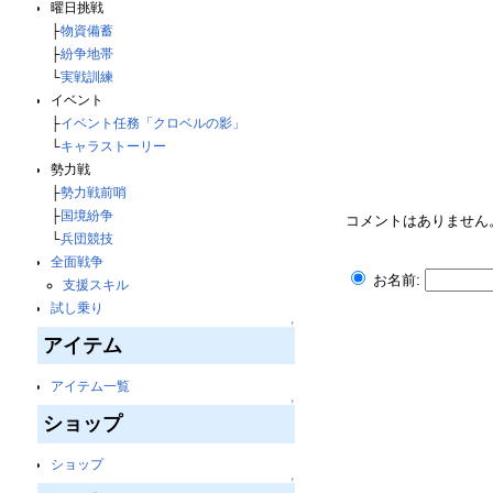
曜日挑戦
├
物資備蓄
├
紛争地帯
└
実戦訓練
イベント
├
イベント任務「クロベルの影」
└
キャラストーリー
勢力戦
├
勢力戦前哨
├
国境紛争
コメントはありません
└
兵団競技
全面戦争
お名前:
支援スキル
試し乗り
↑
アイテム
アイテム一覧
↑
ショップ
ショップ
↑