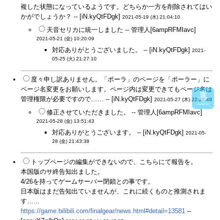
複した状態になっているようです。どちらか一方を削除されてはい
かがでしょうか？ -- [iN.kyQtFDgk]
2021-05-19 (水) 21:04:10
天音セリカに統一しました -- 管理人[6ampRFMIavc]
2021-05-21 (金) 10:20:09
対応ありがとうございました。 -- [iN.kyQtFDgk]
2021-
05-25 (火) 21:27:10
度々申し訳ありません。「ボーラ」のページを「ポーラー」に
ページ名変更をお願いします。ページ内は変更できてもページ名は
管理権限が必要ですので…… -- [iN.kyQtFDgk]
2021-05-27 (木) 22:28:49
修正させていただきました。 -- 管理人[6ampRFMIavc]
2021-05-28 (金) 13:51:43
対応ありがとうございます。 -- [iN.kyQtFDgk]
2021-05-
28 (金) 21:43:38
トップページの編集ができないので、こちらにて報告を。
本国版のサ終告知出ました。
4/26を持ってゲームサーバー閉鎖との事です。
日本版はまだ告知出ていませんが、これに続くものと推測されま
す……
https://game.bilibili.com/finalgear/news.html#detail=13581
--