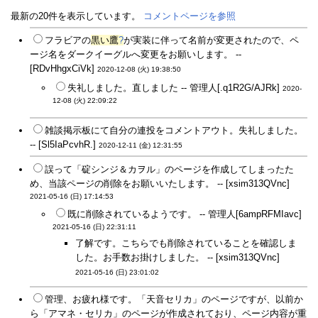
最新の20件を表示しています。
コメントページを参照
フラビアの
黒い鷹
?
が実装に伴って名前が変更されたので、ペ
ージ名をダークイーグルへ変更をお願いします。 --
[RDvHhgxCiVk]
2020-12-08 (火) 19:38:50
失礼しました。直しました -- 管理人[.q1R2G/AJRk]
2020-
12-08 (火) 22:09:22
雑談掲示板にて自分の連投をコメントアウト。失礼しました。
-- [Sl5IaPcvhR.]
2020-12-11 (金) 12:31:55
誤って「碇シンジ＆カヲル」のページを作成してしまったた
め、当該ページの削除をお願いいたします。 -- [xsim313QVnc]
2021-05-16 (日) 17:14:53
既に削除されているようです。 -- 管理人[6ampRFMIavc]
2021-05-16 (日) 22:31:11
了解です。こちらでも削除されていることを確認しま
した。お手数お掛けしました。 -- [xsim313QVnc]
2021-05-16 (日) 23:01:02
管理、お疲れ様です。「天音セリカ」のページですが、以前か
ら「アマネ・セリカ」のページが作成されており、ページ内容が重