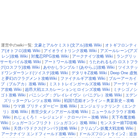
運営中のwiki一覧:
文豪とアルケミスト(文アル)攻略 Wiki
|
オトギフロンティ
ア(オトフロ)攻略 Wiki
|
アイオライトリンク攻略 Wiki
|
アズールレーン(アズ
レン)攻略 Wiki
|
対魔忍RPG攻略 Wiki
|
アークナイツ攻略 Wiki
|
ラングリッ
サーモバイル攻略 Wiki
|
アートワール攻略 Wiki
|
うたわれるもの ロストフラ
グ(ロスフラ)攻略 Wiki
|
あやかしランブル！(あやらぶ)攻略 Wiki
|
ツイステッ
ドワンダーランド(ツイステ)攻略 Wiki
|
デタリキZ攻略 Wiki
|
Deep One 虚無
と夢幻のフラグメント攻略Wiki
|
ファイナルギア攻略 Wiki
|
ブルーアーカイ
ブ（ブルアカ）攻略 Wiki
|
ミストトレインガールズ攻略 Wiki
|
アーテリーギ
ア攻略 Wiki
|
超昂大戦エスカレーションヒロインズ攻略 Wiki
|
ミナシゴノシ
ゴト攻略 Wiki
|
パニシング：グレイレイヴン（パニグレ）攻略 Wiki
|
エデン
ズリッターグレンツェ攻略 Wiki
|
戦国†恋姫オンライン～奥宴新史～攻略
Wiki
|
ウマ娘 プリティダービー 攻略 Wiki
|
エンジェリックリンク（エンク
リ）攻略 Wiki
|
救世少女メシアガール攻略 Wiki
|
ニューラルクラウド攻略
Wiki
|
れじぇくろ！ ～レジェンド・クローバー～攻略 Wiki
|
天下布魔攻略
Wiki
|
シュガーコンフリクト（シュガコン）攻略 Wiki
|
モンスター娘TD攻略
Wiki
|
天啓パラドクス(テンパラ)攻略 Wiki
|
クリムゾン妖魔大戦攻略 Wiki
|
アークナイツ エンドフィールド攻略 Wiki
|
ドールズフロントライン2：追放