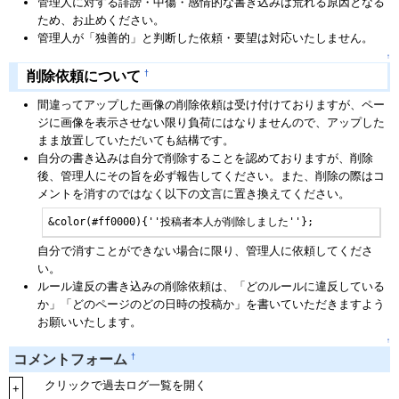
管理人に対する誹謗・中傷・感情的な書き込みは荒れる原因となる
ため、お止めください。
管理人が「独善的」と判断した依頼・要望は対応いたしません。
↑
†
削除依頼について
間違ってアップした画像の削除依頼は受け付けておりますが、ペー
ジに画像を表示させない限り負荷にはなりませんので、アップした
まま放置していただいても結構です。
自分の書き込みは自分で削除することを認めておりますが、削除
後、管理人にその旨を必ず報告してください。また、削除の際はコ
メントを消すのではなく以下の文言に置き換えてください。
&color(#ff0000){''投稿者本人が削除しました''};
自分で消すことができない場合に限り、管理人に依頼してくださ
い。
ルール違反の書き込みの削除依頼は、「どのルールに違反している
か」「どのページのどの日時の投稿か」を書いていただきますよう
お願いいたします。
↑
†
コメントフォーム
クリックで過去ログ一覧を開く
+