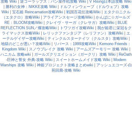
攻略 Wiki
|
逆コーラップス：パン屋作戦攻略 Wiki
|
V Rising日本語攻略 Wiki
|
勝利の女神：NIKKE攻略 Wiki
|
ドルフィンウェーブ（ドルウェブ）攻略
Wiki
|
宝石姫 Reincarnation攻略Wiki
|
戦国百花伝攻略Wiki
|
エタクロニクル
（エタクロ）攻略Wiki
|
アライアンスセージ攻略Wiki
|
かんぱに☆ガールズ
RE：BLOOM攻略Wiki
|
クレイヴ・サーガ（クレサガ）攻略Wiki
|
BLUE
REFLECTION SUN／燦攻略Wiki
|
トワツガイ攻略Wiki
|
我が姫君に栄冠をク
ライマックス攻略Wiki
|
レリックファンタジア（レリファン）攻略Wiki
|
エ
ーテルゲイザー攻略Wiki
|
ティンクルスターナイツ（クルスタ）攻略Wiki
|
地獄のどこが悪い？攻略Wiki
|
リバース：1999攻略Wiki
|
Kemono Friends：
Kingdom Wiki
|
スノウブレイク 攻略 Wiki
|
アームズアーモリー 攻略 Wiki
|
ハニカム 攻略wiki
|
ガールズクリエイション（ガークリ）攻略 Wiki
|
ReOath
-巨神と誓女 外典-攻略 Wiki
|
スイートホームメイド攻略 Wiki
|
Modern
Warships 攻略 Wiki
|
神姫プロジェクト攻略まとめwiki
|
アッシュエコーズ-白
荊回廊-攻略 Wiki